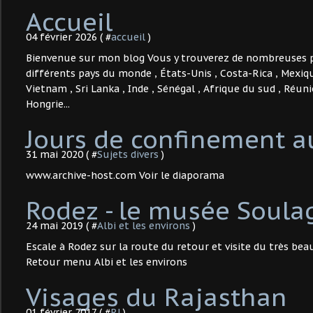
Accueil
04 février 2026 ( #
accueil
)
Bienvenue sur mon blog Vous y trouverez de nombreuses 
différents pays du monde , États-Unis , Costa-Rica , Mexiqu
Vietnam , Sri Lanka , Inde , Sénégal , Afrique du sud , Réuni
Hongrie...
Jours de confinement a
31 mai 2020 ( #
Sujets divers
)
www.archive-host.com Voir le diaporama
Rodez - le musée Soula
24 mai 2019 ( #
Albi et les environs
)
Escale à Rodez sur la route du retour et visite du très be
Retour menu Albi et les environs
Visages du Rajasthan
01 février 2017 ( #
RJ
)