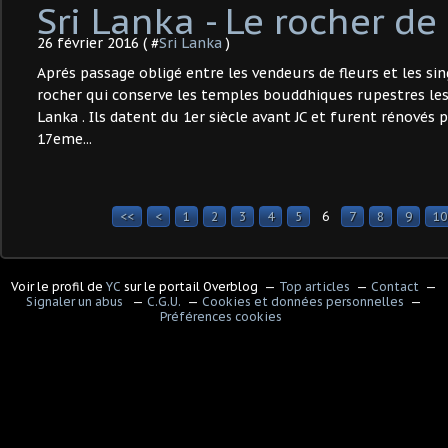
Sri Lanka - Le rocher d
26 février 2016 ( #
Sri Lanka
)
Aprés passage obligé entre les vendeurs de fleurs et les si
rocher qui conserve les temples bouddhiques rupestres les
Lanka . Ils datent du 1er siècle avant JC et furent rénovés 
17eme...
<<
<
1
2
3
4
5
6
7
8
9
10
Voir le profil de
YC
sur le portail Overblog
Top articles
Contact
Signaler un abus
C.G.U.
Cookies et données personnelles
Préférences cookies