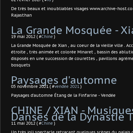
De très beaux et inoubliables visages www.archive-host.
Rajasthan
La Grande Mosquée - Xi
19 mai 2012 ( #
Chine
)
La Grande Mosquée de Xian , au coeur de la vieille ville . Ac
étroite , très animée et colorée Minaret , bassin des abluti
disposés en une succession de courettes , pavillons agrém
bosquets
Paysages d'automne
05 novembre 2021 ( #
vendée 2021
)
Paysages d'automne Étang de la Finfarine - Vendée
CHINE / XIAN - Musique
Danses de la Dynastie 
11 mai 2012 ( #
Chine
)
Un très joli spectacle retraçant quelques scènes du palais