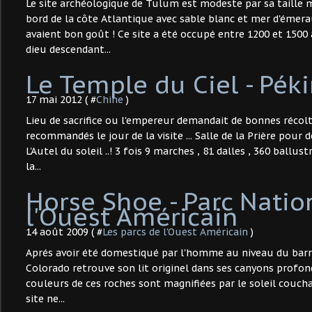
Le site archéologique de Tulum est modeste par sa taille m
bord de la côte Atlantique avec sable blanc et mer d'émera
avaient bon goût ! Ce site a été occupé entre 1200 et 1500
dieu descendant...
Le Temple du Ciel - Pék
17 mai 2012 ( #
Chine
)
Lieu de sacrifice ou l'empereur demandait de bonnes récolt
recommandés le jour de la visite ... Salle de la Prière pour
L'Autel du soleil ..! 3 fois 9 marches , 81 dalles , 360 ballus
la...
Horse Shoe - Parc Natio
l'Ouest Américain
14 août 2009 ( #
Les parcs de l'Ouest Américain
)
Aprés avoir été domestiqué par l'homme au niveau du barra
Colorado retrouve son lit originel dans ses canyons profond
couleurs de ces roches sont magnifiées par le soleil couchan
site ne...