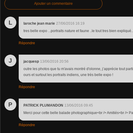
Ajouter un commentaire
L
laroche jean marie
27/06/2016 16:19
tres belle expo ...portraits nature et faune ..le tout tres bien expliqué..
Répondre
J
jacquesp
13/06/2016 20:56
outre les photos que tu m'avais montré d'olonne, j’apprécie tout parti
ours et surtout les portraits indiens, une très belle expo !
Répondre
P
PATRICK PLUMANDON
13/06/2016 09:45
Merci pour cette belle balade photographique<br /> Amitiés<br /> Pa
Répondre