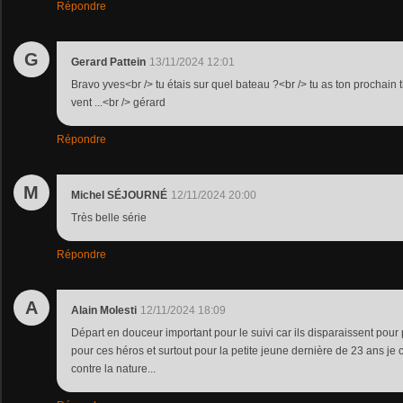
Répondre
G
Gerard Pattein
13/11/2024 12:01
Bravo yves<br /> tu étais sur quel bateau ?<br /> tu as ton prochai
vent ...<br /> gérard
Répondre
M
Michel SÉJOURNÉ
12/11/2024 20:00
Très belle série
Répondre
A
Alain Molesti
12/11/2024 18:09
Départ en douceur important pour le suivi car ils disparaissent pour
pour ces héros et surtout pour la petite jeune dernière de 23 ans je 
contre la nature...