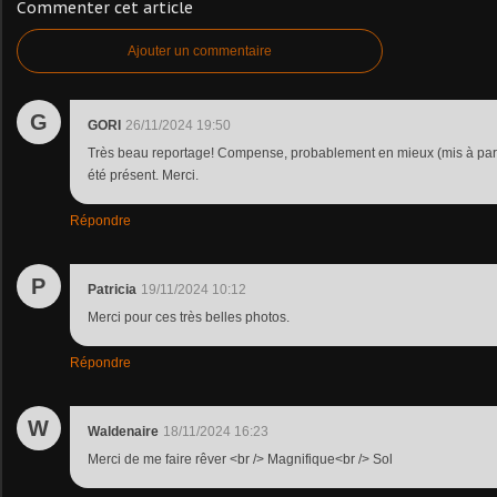
Commenter cet article
Ajouter un commentaire
G
GORI
26/11/2024 19:50
Très beau reportage! Compense, probablement en mieux (mis à part
été présent. Merci.
Répondre
P
Patricia
19/11/2024 10:12
Merci pour ces très belles photos.
Répondre
W
Waldenaire
18/11/2024 16:23
Merci de me faire rêver <br /> Magnifique<br /> Sol