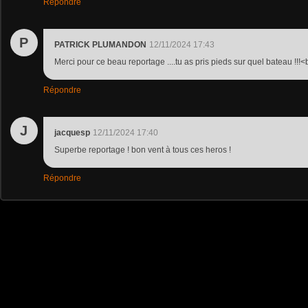
Répondre
P
PATRICK PLUMANDON
12/11/2024 17:43
Merci pour ce beau reportage ....tu as pris pieds sur quel bateau !!!<
Répondre
J
jacquesp
12/11/2024 17:40
Superbe reportage ! bon vent à tous ces heros !
Répondre