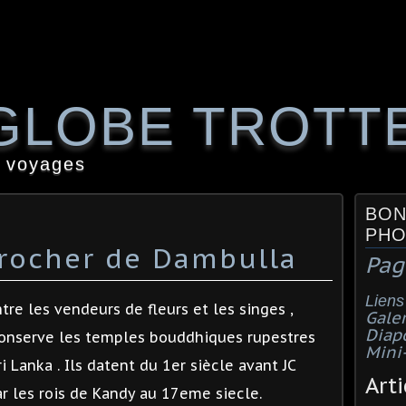
GLOBE TROTT
 voyages
BON
PHO
e rocher de Dambulla
Pag
Liens
re les vendeurs de fleurs et les singes ,
Galer
Diap
conserve les temples bouddhiques rupestres
Mini
ri Lanka .
Ils datent du 1er siècle avant JC
Arti
ar
les rois de Kandy au 17eme siecle.