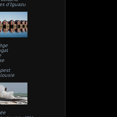
es d'Iguazu
ège
ugal
e
se
n
pest
lousie
ée