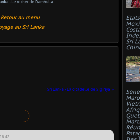
Retour au menu
Etat
Mexi
oyage au Sri Lanka
Costa
Inde
Sri L
Chin
Sri Lanka - La citadelle de Sigiriya
Séné
Maro
Viet
Afri
Que
Mart
Réun
Pata
18:42
Iles 