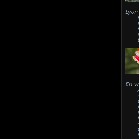
Lyon 
En v