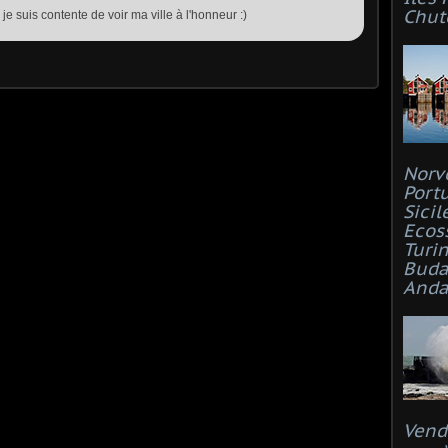
Chut
je suis contente de voir ma ville à l'honneur :)
Norv
Port
Sicil
Ecos
Turi
Buda
Anda
Vend