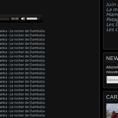
Juin
La mi
Mama
Pata
Les I
Les 
NEW
Abonne
nouvea
Email
CAR