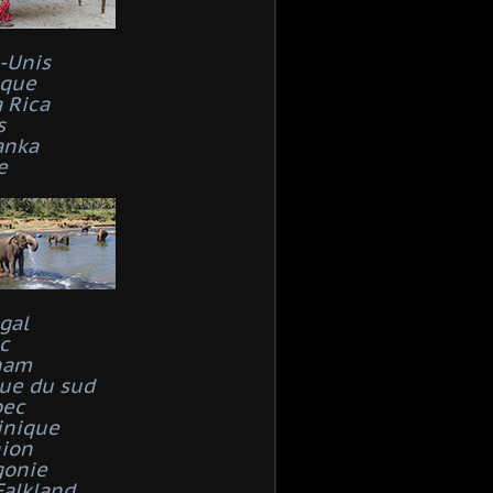
s-Unis
que
 Rica
s
anka
e
gal
c
nam
que du sud
bec
inique
ion
gonie
Falkland