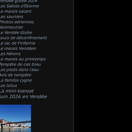
Vendée globe 2024
Les Sables d'Olonne
Le marais salant
Les sauniers
Photos aériennes
Noirmoutier
Le Vendée Globe
Jours de déconfinement
Le lac de Finfarine
Le marais Vendéen
Les Hérons
Le marais au printemps
Tempête de ciel bleu
Les pieds dans l'eau
Avis de tempête
La famille cygne
Les lotus
La mini-transat
Juin 2026 en Vendée