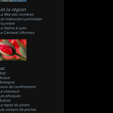
et la région
La fête des lumières
Les traboules Lyonnaises
Fourvière
La Saône à Lyon
Le Carnaval d'Annecy
rac
Albi
Alsace
Bretagne
Jours de confinement
Le chevreuil
Les phoques
Aubrac
Le repas du pivert
Les voleurs de prunes