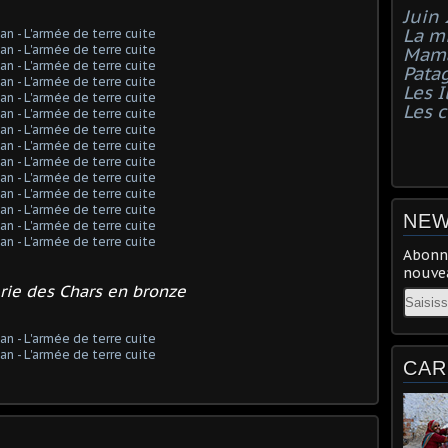
Juin
La mi
Mama
Pata
Les I
Les 
NEW
Abonne
nouvea
rie des Chars en bronze
Email
CAR