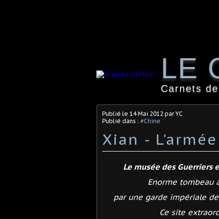
LE 
Carnets de
Publié le
14 Mai 2012
par YC
Publié dans :
#Chine
Xian - L'armée
Le musée des Guerriers e
Enorme tombeau am
par une garde impériale de 
Ce site extraor