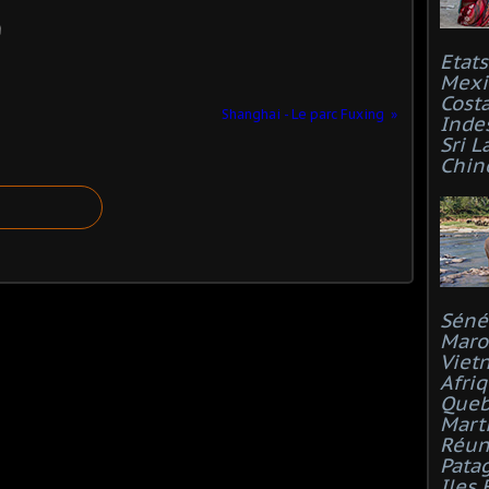
Etat
Mexi
Costa
Shanghai - Le parc Fuxing
Inde
Sri L
Chin
Séné
Maro
Viet
Afri
Que
Mart
Réun
Pata
Iles 