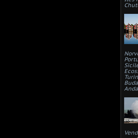
Chut
Norv
Port
Sicil
Ecos
Turi
Buda
Anda
Vend