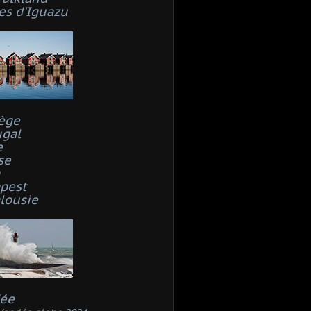
es d'Iguazu
ège
ugal
e
se
n
pest
lousie
ée