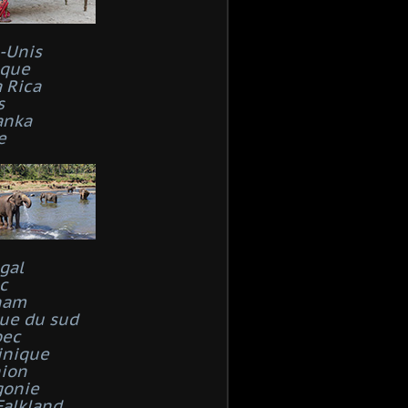
s-Unis
que
 Rica
s
anka
e
gal
c
nam
que du sud
bec
inique
ion
gonie
Falkland