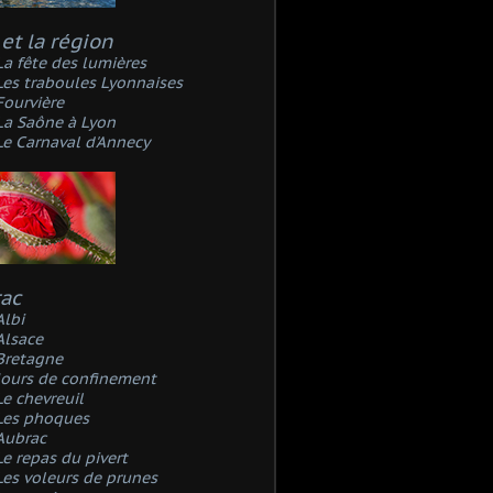
et la région
La fête des lumières
Les traboules Lyonnaises
Fourvière
La Saône à Lyon
Le Carnaval d'Annecy
rac
Albi
Alsace
Bretagne
Jours de confinement
Le chevreuil
Les phoques
Aubrac
Le repas du pivert
Les voleurs de prunes