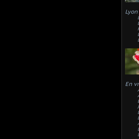
Lyon 
En v