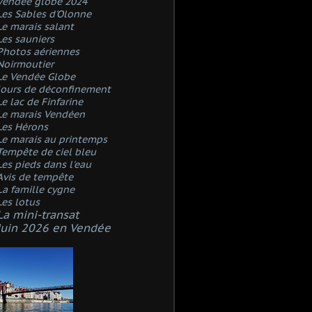
Vendée globe 2024
Les Sables d'Olonne
Le marais salant
Les sauniers
Photos aériennes
Noirmoutier
Le Vendée Globe
Jours de déconfinement
Le lac de Finfarine
Le marais Vendéen
Les Hérons
Le marais au printemps
Tempête de ciel bleu
Les pieds dans l'eau
Avis de tempête
La famille cygne
Les lotus
La mini-transat
Juin 2026 en Vendée