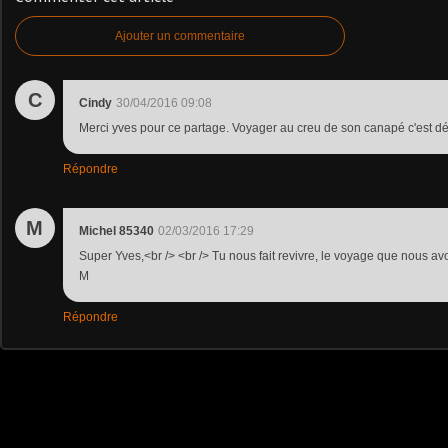
Ajouter un commentaire
C
Cindy
30/04/2016 09:08
Merci yves pour ce partage. Voyager au creu de son canapé c'est déj
Répondre
M
Michel 85340
02/03/2016 17:29
Super Yves,<br /> <br /> Tu nous fait revivre, le voyage que nous av
M
Répondre