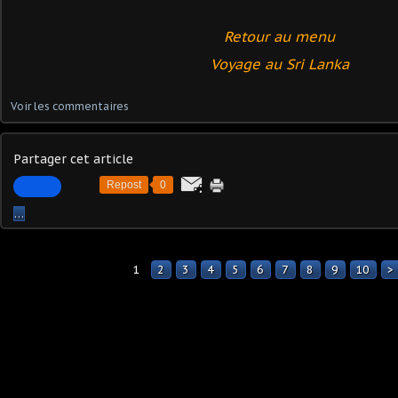
Retour au menu
Voyage au Sri Lanka
Voir les commentaires
Partager cet article
Repost
0
…
1
2
3
4
5
6
7
8
9
10
>