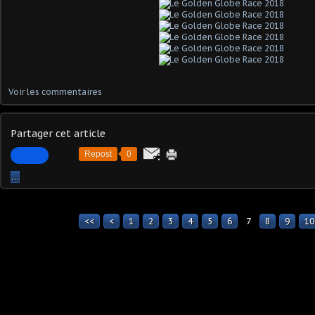
Voir les commentaires
Partager cet article
Repost
0
…
<<
<
1
2
3
4
5
6
7
8
9
10