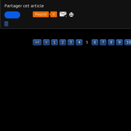
Partager cet article
Repost
0
…
<<
<
1
2
3
4
5
6
7
8
9
10