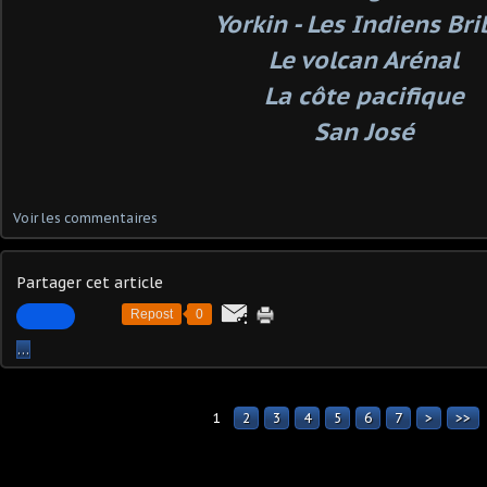
Yorkin - Les Indiens Bri
Le volcan Arénal
La côte pacifique
San José
Voir les commentaires
Partager cet article
Repost
0
…
1
2
3
4
5
6
7
>
>>