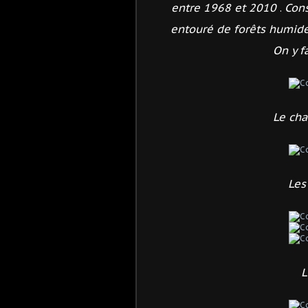
entre 1968 et 2010
Cons
.
entouré de forêts humid
On y f
Le cha
Les
L