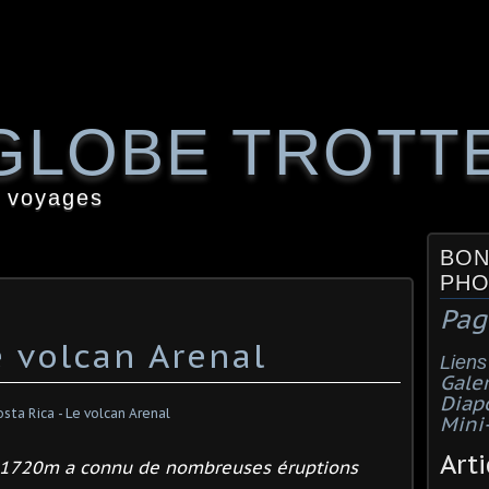
GLOBE TROTT
 voyages
BON
PHO
Pag
e volcan Arenal
Liens
Galer
Diap
Mini
Arti
e 1720m
a connu de
nombreuses éruptions