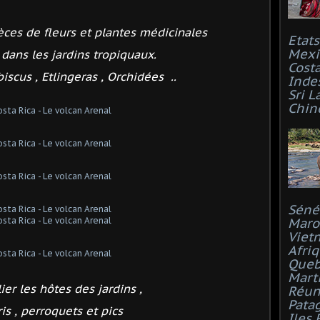
es de fleurs et plantes médicinales
Etat
Mexi
 dans les jardins tropiquaux.
Costa
biscus , Etlingeras , Orchidées ..
Inde
Sri L
Chin
Séné
Maro
Viet
Afri
Que
Mart
ier les hôtes des jardins ,
Réun
Pata
ris , perroquets et pics
Iles 