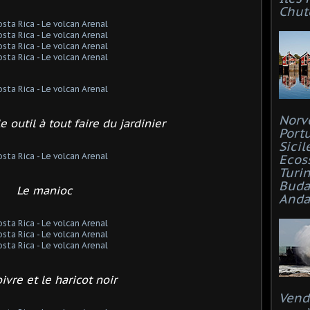
Chut
Norv
e outil à tout faire du jardinier
Port
Sicil
Ecos
Turi
Buda
Le manioc
Anda
ivre et le haricot noir
Vend