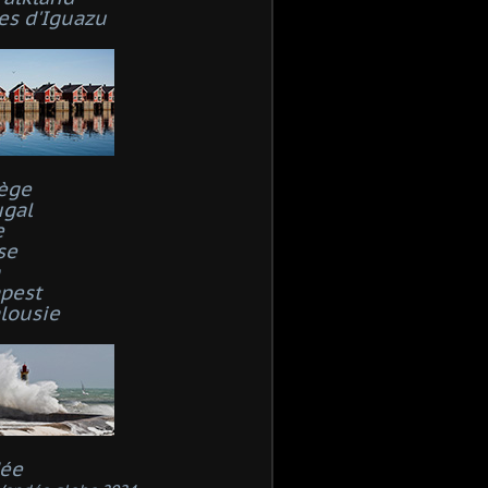
es d'Iguazu
ège
ugal
e
se
n
pest
lousie
ée