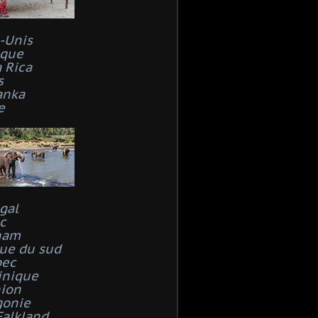
s-Unis
que
 Rica
s
anka
e
gal
c
nam
que du sud
bec
inique
ion
gonie
Falkland