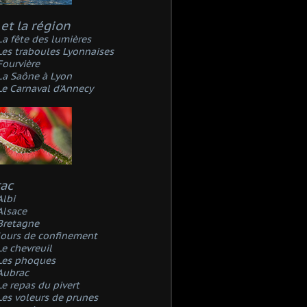
et la région
La fête des lumières
Les traboules Lyonnaises
Fourvière
La Saône à Lyon
Le Carnaval d'Annecy
rac
Albi
Alsace
Bretagne
Jours de confinement
Le chevreuil
Les phoques
Aubrac
Le repas du pivert
Les voleurs de prunes