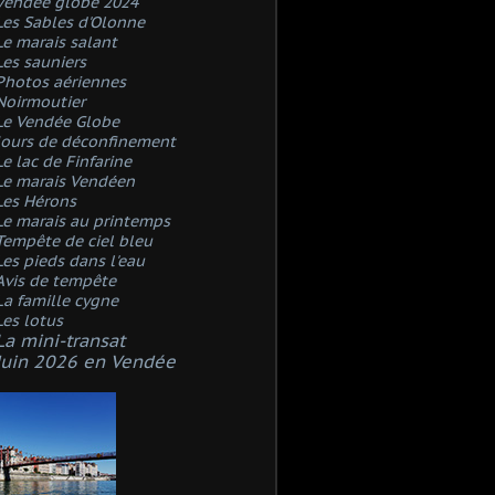
Vendée globe 2024
Les Sables d'Olonne
Le marais salant
Les sauniers
Photos aériennes
Noirmoutier
Le Vendée Globe
Jours de déconfinement
Le lac de Finfarine
Le marais Vendéen
Les Hérons
Le marais au printemps
Tempête de ciel bleu
Les pieds dans l'eau
Avis de tempête
La famille cygne
Les lotus
La mini-transat
Juin 2026 en Vendée