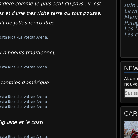
idéré comme le plus actif du pays ,
il est
Juin
La mi
es
et d'une très riche terre où tout pousse.
Mama
Pata
ait de jolies rencontres.
Les I
Les 
r à boeufs traditionnel.
NEW
Abonne
 tantales d'amérique
nouvea
Email
CAR
'iguane et le coati