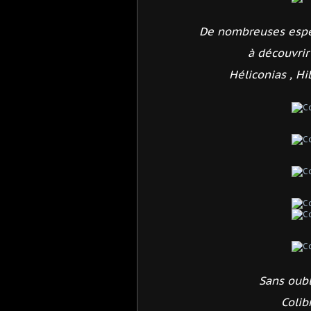
De nombreuses espèc
à découvrir
Héliconias , Hi
Sans oubl
Colib