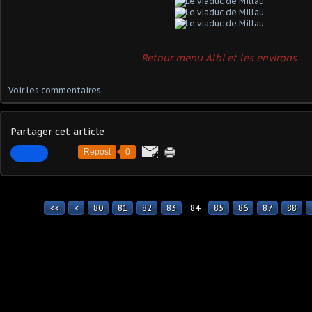
Retour menu Albi et les environs
Voir les commentaires
Partager cet article
Repost
0
<<
<
10
20
30
40
50
60
70
80
81
82
83
84
85
86
87
88