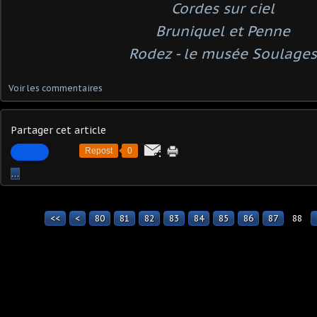
Cordes sur ciel
Bruniquel et Penne
Rodez - le musée Soulages
Voir les commentaires
Partager cet article
Repost
0
…
<<
<
10
20
30
40
50
60
70
80
81
82
83
84
85
86
87
88