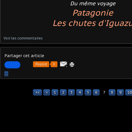
Du même voyage
Patagonie
Les chutes d'Iguaz
Voir les commentaires
Partager cet article
Repost
0
…
<<
<
1
2
3
4
5
6
7
8
9
10