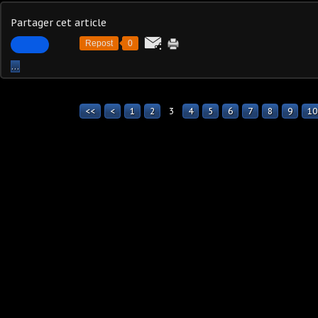
Partager cet article
Repost
0
…
<<
<
1
2
3
4
5
6
7
8
9
10