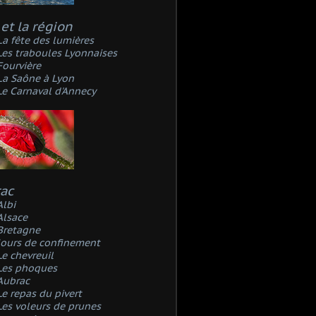
et la région
La fête des lumières
Les traboules Lyonnaises
Fourvière
La Saône à Lyon
Le Carnaval d'Annecy
rac
Albi
Alsace
Bretagne
Jours de confinement
Le chevreuil
Les phoques
Aubrac
Le repas du pivert
Les voleurs de prunes