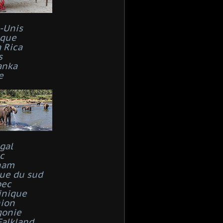
s-Unis
que
 Rica
s
anka
e
gal
c
nam
que du sud
bec
inique
ion
gonie
Falkland