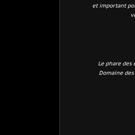
et important po
v
Le phare des 
Domaine des o