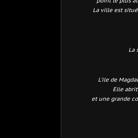
point le plus 
La ville est situ
La 
L'ile de Magda
Elle abr
et une grande c