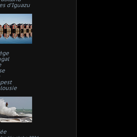
es d'Iguazu
ège
ugal
e
se
n
pest
lousie
ée