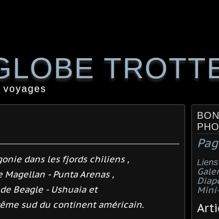
GLOBE TROTT
 voyages
BON
PHO
Pag
onie dans les fjords chiliens ,
Liens
Galer
e Magellan - Punta Arenas ,
Diap
 de Beagle - Ushuaia et
Mini
trême sud du continent américain.
Arti