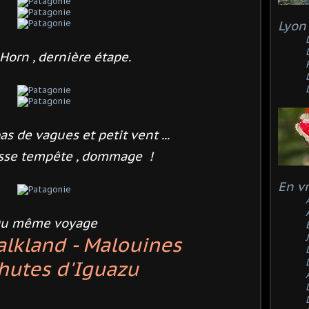
Lyon 
Horn , dernière étape.
as de vagues et petit vent ...
osse tempête , dommage !
En v
u même voyage
Falkland - Malouines
hutes d'Iguazu