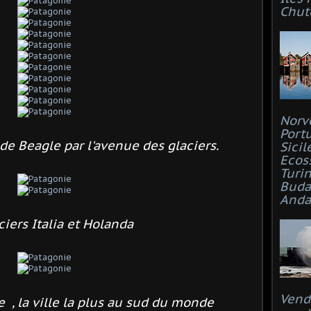
Chut
Norv
Port
de Beagle par l'avenue des glaciers.
Sicil
Ecos
Turi
Buda
Anda
ciers Italia et Holanda
Vend
 , la ville la plus au sud du monde