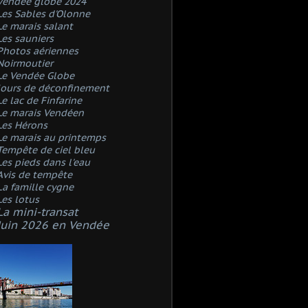
Vendée globe 2024
Les Sables d'Olonne
Le marais salant
Les sauniers
Photos aériennes
Noirmoutier
Le Vendée Globe
Jours de déconfinement
Le lac de Finfarine
Le marais Vendéen
Les Hérons
Le marais au printemps
Tempête de ciel bleu
Les pieds dans l'eau
Avis de tempête
La famille cygne
Les lotus
La mini-transat
Juin 2026 en Vendée