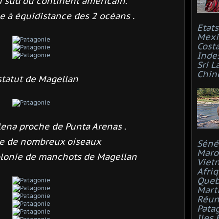
au sud du continent américain.
ée
à équidistance des 2 océans .
Etat
Mexi
Costa
Inde
Sri L
Chin
statut de Magellan
lena proche de Punta Arenas .
ite de nombreux oiseaux
Séné
Maro
olonie de manchots de Magellan
Viet
Afri
Que
Mart
Réun
Pata
Iles 