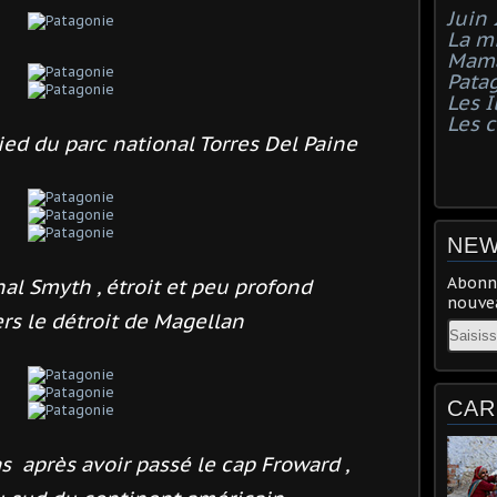
Juin
La mi
Mama
Pata
Les I
Les 
ied du parc national Torres Del Paine
NEW
Abonne
al Smyth , étroit et peu profond
nouvea
s le détroit de Magellan
Email
CAR
as
après avoir
passé le cap Froward ,