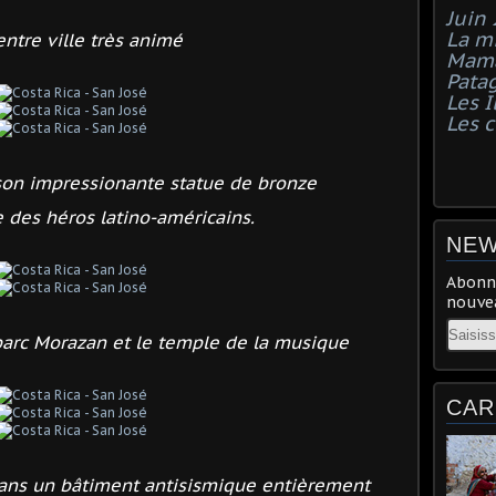
Juin
La mi
entre ville très animé
Mama
Pata
Les I
Les 
 son impressionante statue de bronze
 des héros latino-américains.
NEW
Abonne
nouvea
Email
parc Morazan et le temple de la musique
CAR
dans un bâtiment antisismique
entièrement