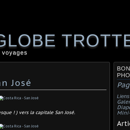
GLOBE TROTT
 voyages
BON
PHO
an José
Pag
Liens
Galer
Diap
sque ! ) vers la capitale San José.
Mini
Arti