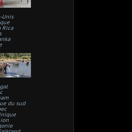
s-Unis
que
 Rica
s
anka
e
gal
c
nam
que du sud
bec
inique
ion
gonie
Falkland