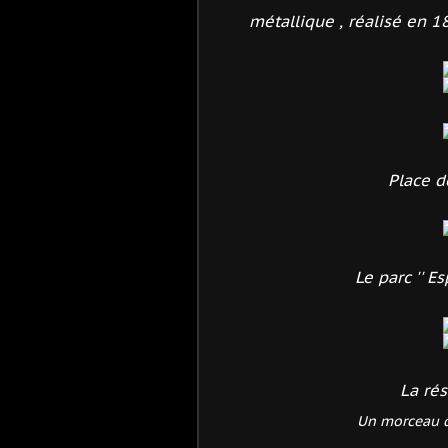
métallique , réalisé en 18
Place de
Le parc '' Es
La rés
Un morceau du