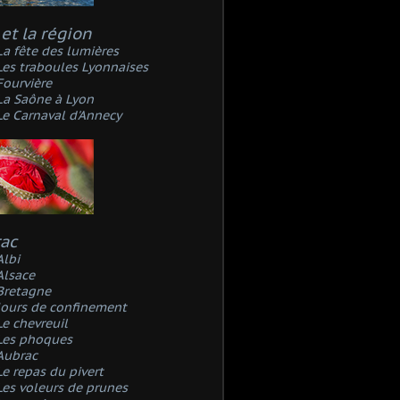
et la région
La fête des lumières
Les traboules Lyonnaises
Fourvière
La Saône à Lyon
Le Carnaval d'Annecy
rac
Albi
Alsace
Bretagne
Jours de confinement
Le chevreuil
Les phoques
Aubrac
Le repas du pivert
Les voleurs de prunes