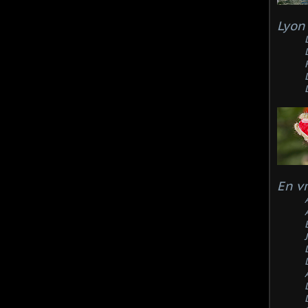
Lyon 
En v