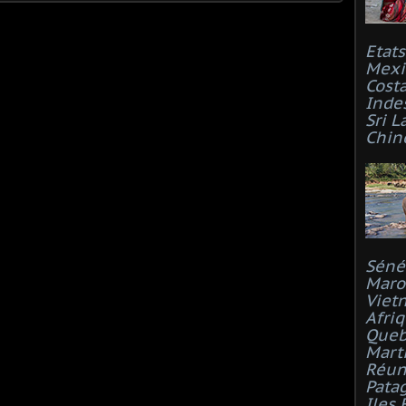
Etat
Mexi
Costa
Inde
Sri L
Chin
Séné
Maro
Viet
Afri
Que
Mart
Réun
Pata
Iles 