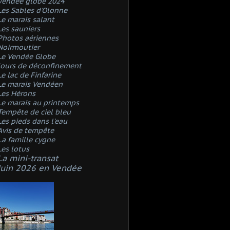
Vendée globe 2024
Les Sables d'Olonne
Le marais salant
Les sauniers
Photos aériennes
Noirmoutier
Le Vendée Globe
Jours de déconfinement
Le lac de Finfarine
Le marais Vendéen
Les Hérons
Le marais au printemps
Tempête de ciel bleu
Les pieds dans l'eau
Avis de tempête
La famille cygne
Les lotus
La mini-transat
Juin 2026 en Vendée