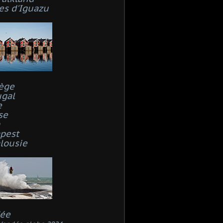
es d'Iguazu
ège
ugal
e
se
n
pest
lousie
ée