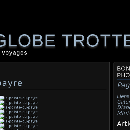
GLOBE TROTT
 voyages
BON
PHO
payre
Pag
Liens
Galer
Diap
Mini
Arti