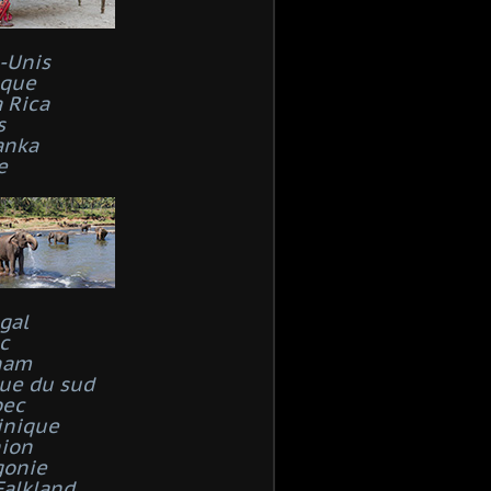
s-Unis
que
 Rica
s
anka
e
gal
c
nam
que du sud
bec
inique
ion
gonie
Falkland