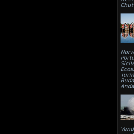
Chut
Norv
Port
Sicil
Ecos
Turi
Buda
Anda
Vend