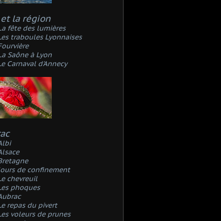
et la région
La fête des lumières
Les traboules Lyonnaises
Fourvière
La Saône à Lyon
Le Carnaval d'Annecy
rac
Albi
Alsace
Bretagne
Jours de confinement
Le chevreuil
Les phoques
Aubrac
Le repas du pivert
Les voleurs de prunes