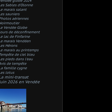
Vendée globe 2024
Les Sables d'Olonne
Le marais salant
Les sauniers
Photos aériennes
Noirmoutier
Le Vendée Globe
Jours de déconfinement
Le lac de Finfarine
Le marais Vendéen
Les Hérons
Le marais au printemps
Tempête de ciel bleu
Les pieds dans l'eau
Avis de tempête
La famille cygne
Les lotus
La mini-transat
Juin 2026 en Vendée