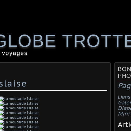
GLOBE TROTT
 voyages
BON
PHO
slaise
Pag
Liens
Galer
Diap
Mini
Arti