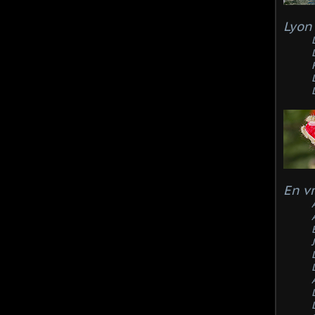
Lyon 
En v