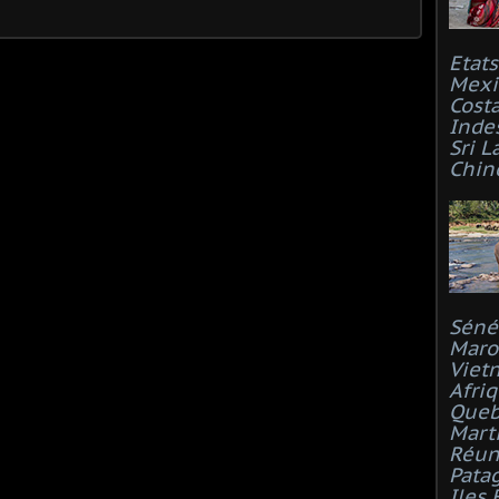
Etat
Mexi
Costa
Inde
Sri L
Chin
Séné
Maro
Viet
Afri
Que
Mart
Réun
Pata
Iles 