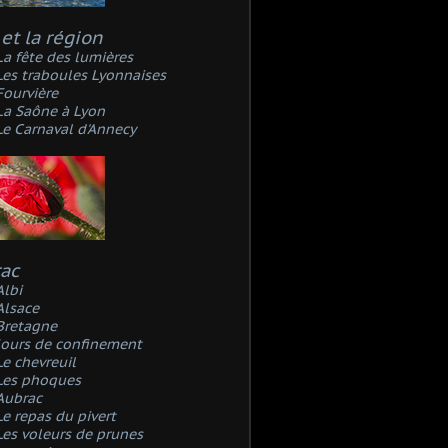
et la région
La fête des lumières
Les traboules Lyonnaises
Fourvière
La Saône à Lyon
Le Carnaval d'Annecy
rac
Albi
Alsace
Bretagne
Jours de confinement
Le chevreuil
Les phoques
Aubrac
Le repas du pivert
Les voleurs de prunes