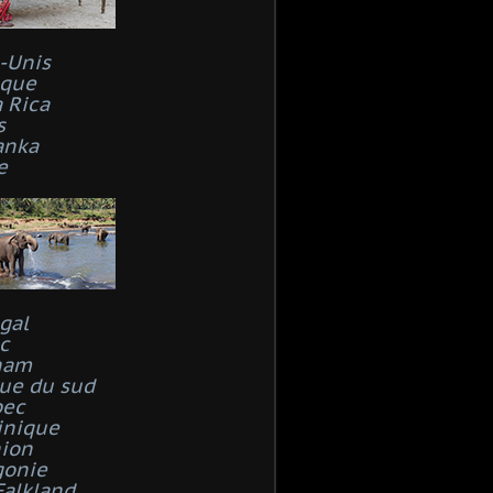
s-Unis
que
 Rica
s
anka
e
gal
c
nam
que du sud
bec
inique
ion
gonie
Falkland