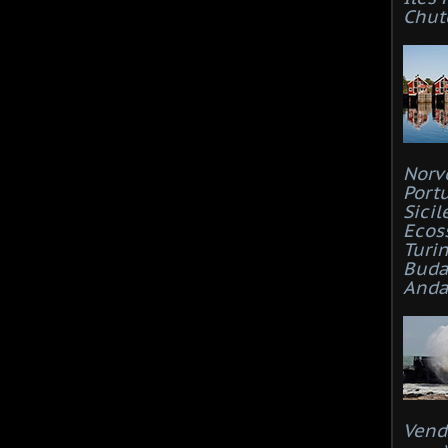
Chut
Norv
Port
Sicil
Ecos
Turi
Buda
Anda
Vend