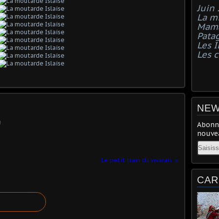
Juin
La mi
Mama
Pata
Les I
Les 
NEW
Abonne
nouvea
Email
Le petit train du vivarais
CAR