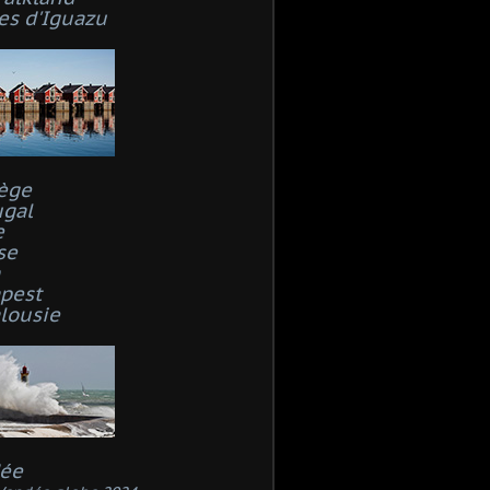
es d'Iguazu
ège
ugal
e
se
n
pest
lousie
ée