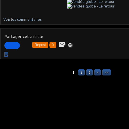
Voir les commentaires
Partager cet article
Repost
0
…
1
2
3
>
>>