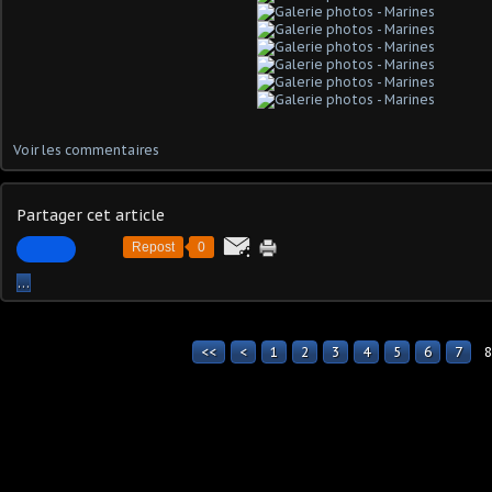
Voir les commentaires
Partager cet article
Repost
0
…
<<
<
1
2
3
4
5
6
7
8