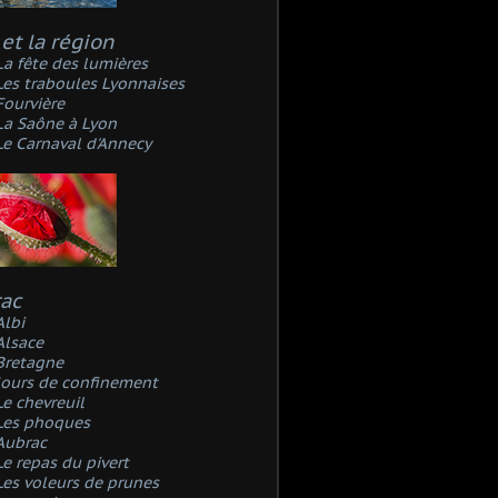
et la région
La fête des lumières
Les traboules Lyonnaises
Fourvière
La Saône à Lyon
Le Carnaval d'Annecy
rac
Albi
Alsace
Bretagne
Jours de confinement
Le chevreuil
Les phoques
Aubrac
Le repas du pivert
Les voleurs de prunes