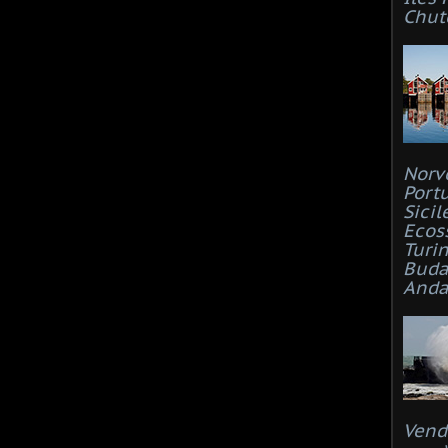
Chut
Norv
Port
Sicil
Ecos
Turi
Buda
Anda
Vend