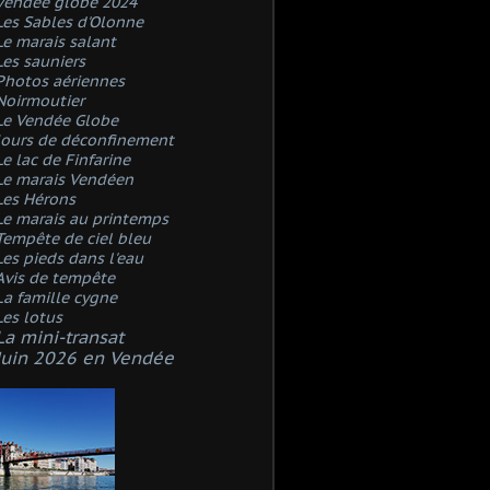
Vendée globe 2024
Les Sables d'Olonne
Le marais salant
Les sauniers
Photos aériennes
Noirmoutier
Le Vendée Globe
Jours de déconfinement
Le lac de Finfarine
Le marais Vendéen
Les Hérons
Le marais au printemps
Tempête de ciel bleu
Les pieds dans l'eau
Avis de tempête
La famille cygne
Les lotus
La mini-transat
Juin 2026 en Vendée