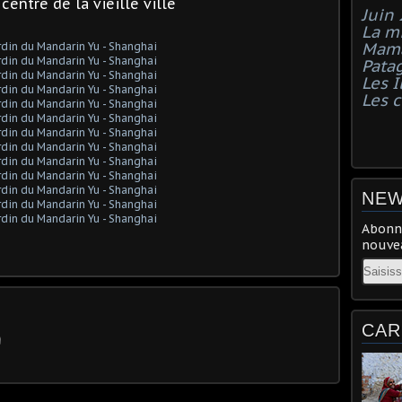
 centre de la vieille ville
Juin
La mi
Mama
Pata
Les I
Les 
NEW
Abonne
nouvea
Email
CAR