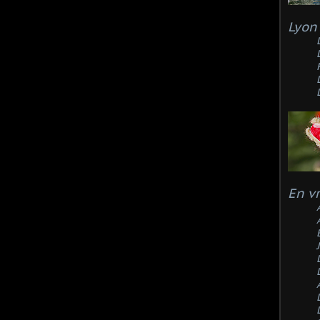
Lyon 
En v