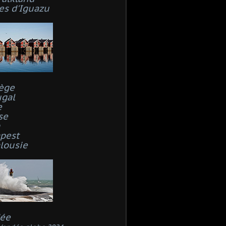
es d'Iguazu
ège
ugal
e
se
n
pest
lousie
ée