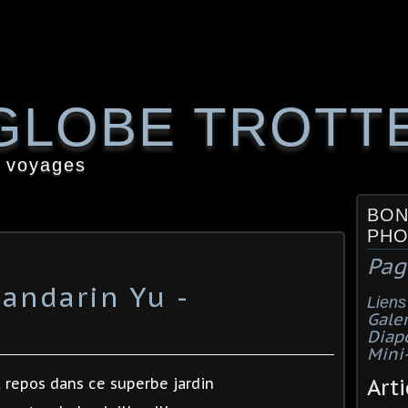
GLOBE TROTT
 voyages
BON
PHO
Pag
Mandarin Yu -
Liens
Galer
Diap
Mini
Arti
 repos dans ce superbe jardin