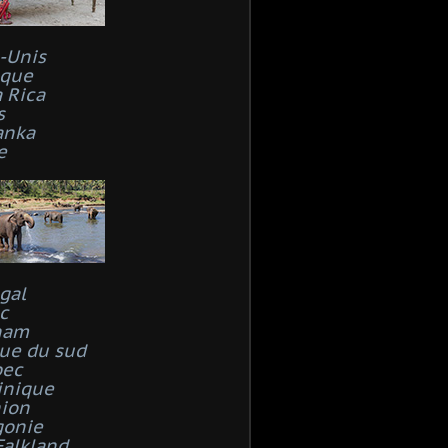
s-Unis
que
 Rica
s
anka
e
gal
c
nam
que du sud
bec
inique
ion
gonie
Falkland