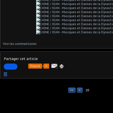
Voir les commentaires
Partager cet article
Repost
0
…
<<
<
20
10