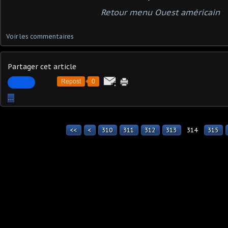
Retour menu Ouest américain
Voir les commentaires
Partager cet article
Repost
0
…
<<
<
300
310
311
312
313
314
315