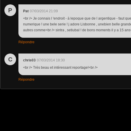
P
Pat
07/03/2014 21:09
<br /> Je connais l 'endroit - à lepoque que de l argentique - faut que
numerique ! une bele serie ! j adore Lisbonne , unebien belle grande 
autres comme<br /> sintra , setiubal ! de bons moments il y a 15 ans
Répondre
C
chris03
07/03/2014 18:30
<br /> Très beau et intéressant reportage!<br />
Répondre