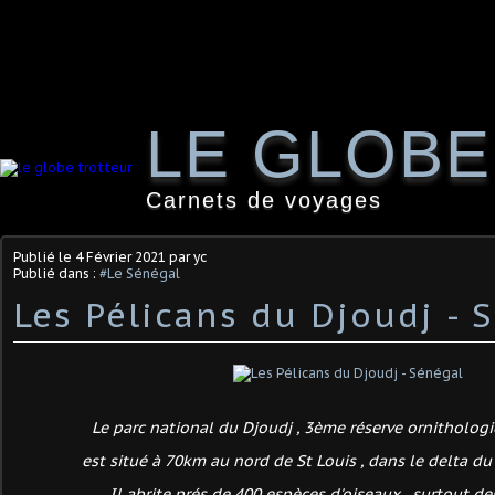
LE GLOB
Carnets de voyages
Publié le
4 Février 2021
par yc
Publié dans :
#Le Sénégal
Les Pélicans du Djoudj - 
Le parc national du Djoudj , 3ème réserve ornitholo
est situé à 70km au nord de St Louis , dans le delta du
Il abrite prés de 400 espèces d'oiseaux , surtout d