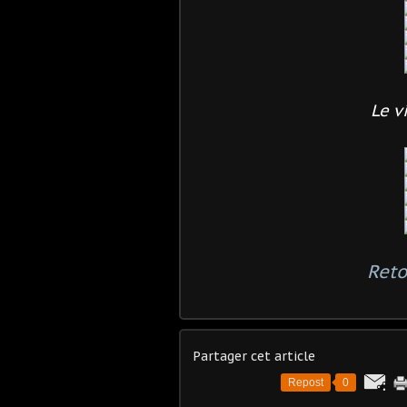
Le v
Reto
Partager cet article
Repost
0