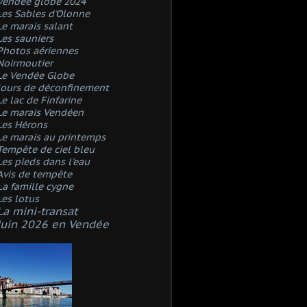
Vendée globe 2024
Les Sables d'Olonne
Le marais salant
Les sauniers
Photos aériennes
Noirmoutier
Le Vendée Globe
Jours de déconfinement
Le lac de Finfarine
Le marais Vendéen
Les Hérons
Le marais au printemps
Tempête de ciel bleu
Les pieds dans l'eau
Avis de tempête
La famille cygne
Les lotus
La mini-transat
Juin 2026 en Vendée