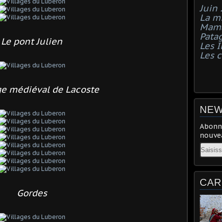
Juin
La mi
Mama
Pata
Le pont Julien
Les I
Les 
age médiéval de Lacoste
NEW
Abonne
nouvea
Email
CAR
Gordes