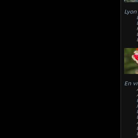
Lyon 
En v