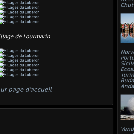
Chut
illage de Lourmarin
Norv
Port
Sicil
Ecos
Turi
Buda
Anda
ur page d'accueil
Vend