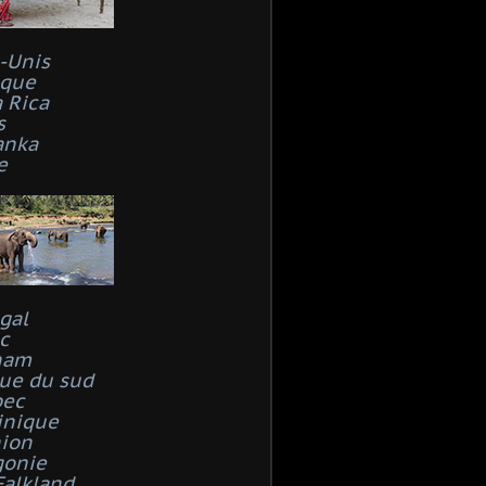
s-Unis
que
 Rica
s
anka
e
gal
c
nam
que du sud
bec
inique
ion
gonie
Falkland