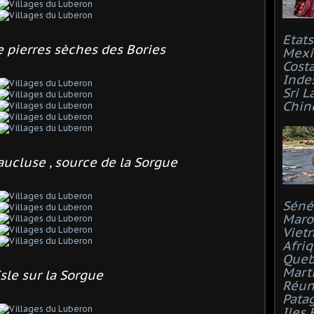
Etat
e pierres sèches des Bories
Mexi
Costa
Inde
Sri L
Chin
aucluse , source de la Sorgue
Séné
Maro
Viet
Afri
Que
Mart
Isle sur la Sorgue
Réun
Pata
Iles 