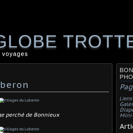
GLOBE TROTT
 voyages
BON
PHO
uberon
Pag
Liens
Galer
Diap
age perché de Bonnieux
Mini
Arti