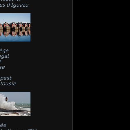
es d'Iguazu
ège
ugal
e
se
n
pest
lousie
ée