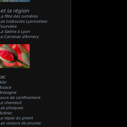
et la région
La fête des lumières
Les traboules Lyonnaises
Fourvière
La Saône à Lyon
Le Carnaval d'Annecy
rac
Albi
Alsace
Bretagne
Jours de confinement
Le chevreuil
Les phoques
Aubrac
Le repas du pivert
Les voleurs de prunes