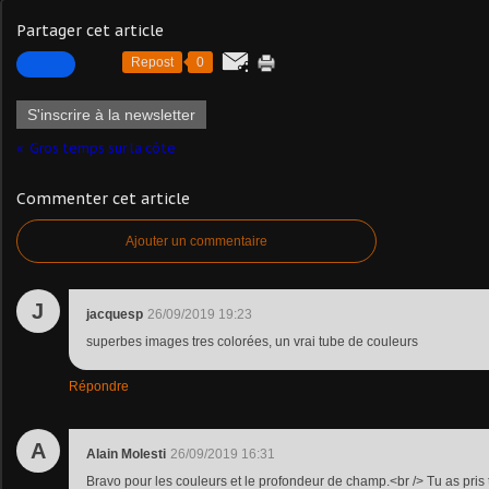
Partager cet article
Repost
0
S'inscrire à la newsletter
Gros temps sur la côte
Commenter cet article
Ajouter un commentaire
J
jacquesp
26/09/2019 19:23
superbes images tres colorées, un vrai tube de couleurs
Répondre
A
Alain Molesti
26/09/2019 16:31
Bravo pour les couleurs et le profondeur de champ.<br /> Tu as pris