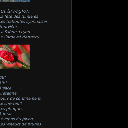
et la région
La fête des lumières
Les traboules Lyonnaises
Fourvière
La Saône à Lyon
Le Carnaval d'Annecy
rac
Albi
Alsace
Bretagne
Jours de confinement
Le chevreuil
Les phoques
Aubrac
Le repas du pivert
Les voleurs de prunes