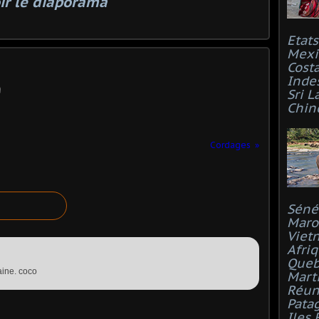
ir le diaporama
Etat
Mexi
Costa
Inde
Sri L
Chin
Cordages
Séné
Maro
Viet
Afri
Que
aine. coco
Mart
Réun
Pata
Iles 