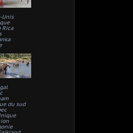
s-Unis
que
 Rica
s
anka
e
gal
c
nam
que du sud
bec
inique
ion
gonie
Falkland