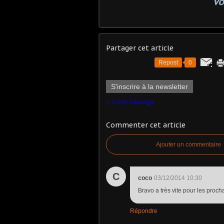
Vo
Partager cet article
Repost
0
S'inscrire à la newsletter
Cote-sauvage
Commenter cet article
Ajouter un commentaire
C
coco
03/12/2014 10:30
Bravo a très vite pour les proch
Répondre