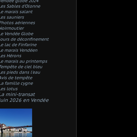
Vendée globe 2024
Les Sables d'Olonne
Le marais salant
Les sauniers
Photos aériennes
Noirmoutier
Le Vendée Globe
Jours de déconfinement
Le lac de Finfarine
Le marais Vendéen
Les Hérons
Le marais au printemps
Tempête de ciel bleu
Les pieds dans l'eau
Avis de tempête
La famille cygne
Les lotus
La mini-transat
Juin 2026 en Vendée