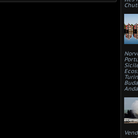
Chut
Norv
Port
Sicil
Ecos
Turi
Buda
Anda
Vend