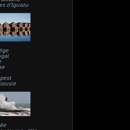
es d'Iguazu
ège
ugal
e
se
n
pest
lousie
ée