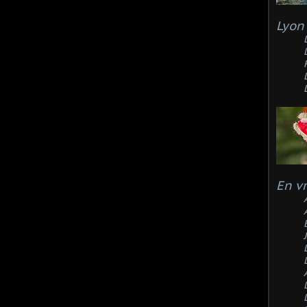
Lyon 
En v