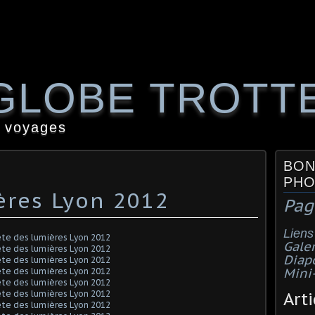
GLOBE TROTT
 voyages
BON
PHO
ères Lyon 2012
Pag
Liens
Galer
Diap
Mini
Arti