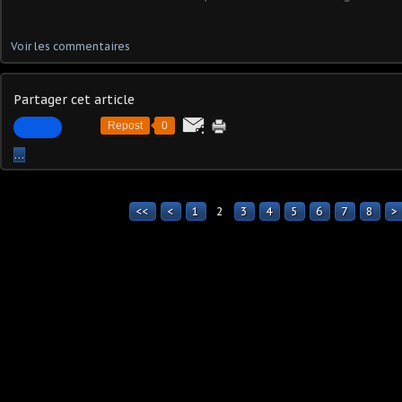
Voir les commentaires
Partager cet article
Repost
0
…
<<
<
1
2
3
4
5
6
7
8
>