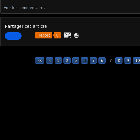
Voir les commentaires
Partager cet article
Repost
0
<<
<
1
2
3
4
5
6
7
8
9
10