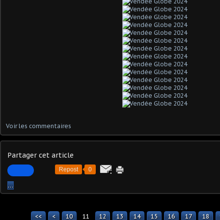
Voir les commentaires
Partager cet article
Repost
0
…
<<
<
10
11
12
13
14
15
16
17
18