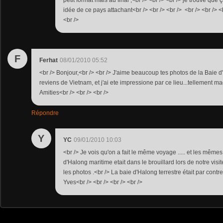
petit format mais au final ,<br /> <br /> <br /> je trouve qu
idée de ce pays attachant<br /> <br /> <br /> <br /> <br /> <b
<br />
F
Ferhat
08/01/2010 05:52
<br /> Bonjour,<br /> <br /> J'aime beaucoup tes photos de la Baie d'
reviens de Vietnam, et j'ai ete impressione par ce lieu...tellement ma
Amities<br /> <br /> <br />
Répondre
Y
YC
09/01/2010 10:03
<br /> Je vois qu'on a fait le même voyage ..... et les mêmes
d'Halong maritime etait dans le brouillard lors de notre visit
les photos .<br /> La baie d'Halong terrestre était par contre
Yves<br /> <br /> <br /> <br />