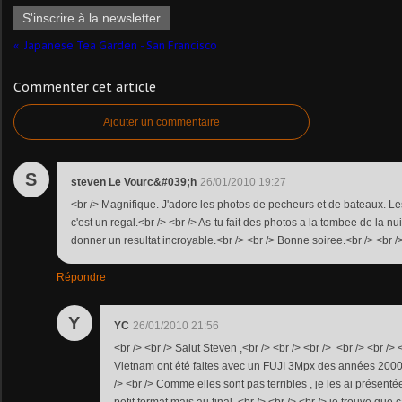
S'inscrire à la newsletter
Japanese Tea Garden - San Francisco
Commenter cet article
Ajouter un commentaire
S
steven Le Vourc&#039;h
26/01/2010 19:27
<br /> Magnifique. J'adore les photos de pecheurs et de bateaux. Le
c'est un regal.<br /> <br /> As-tu fait des photos a la tombee de la nui
donner un resultat incroyable.<br /> <br /> Bonne soiree.<br /> <br />
Répondre
Y
YC
26/01/2010 21:56
<br /> <br /> Salut Steven ,<br /> <br /> <br /> <br /> <br /> 
Vietnam ont été faites avec un FUJI 3Mpx des années 2000 ..
/> <br /> Comme elles sont pas terribles , je les ai présenté