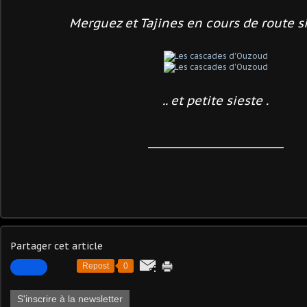
Merguez et Tajines en cours de route s
.. et petite sieste .
_________________________________
Partager cet article
Repost
0
S'inscrire à la newsletter