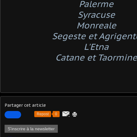
Palerme
Syracuse
Monreale
Segeste et Agrigent
L'Etna
Catane et Taormin
Partager cet article
Repost
0
S'inscrire à la newsletter