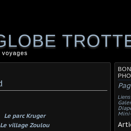
GLOBE TROTT
 voyages
BON
PHO
d
Pag
Liens
Galer
Diap
Mini
Le parc Kruger
Arti
Le village Zoulou