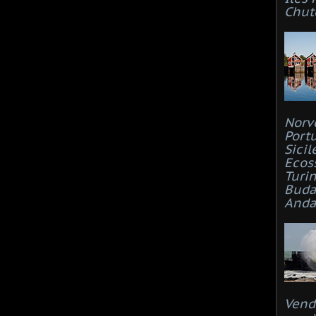
Chut
Norv
Port
Sicil
Ecos
Turi
Buda
Anda
Vend