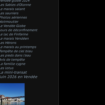
Vendée globe 2024
Les Sables d'Olonne
Le marais salant
Les sauniers
Photos aériennes
Noirmoutier
Le Vendée Globe
Jours de déconfinement
Le lac de Finfarine
Le marais Vendéen
Les Hérons
Le marais au printemps
Tempête de ciel bleu
Les pieds dans l'eau
Avis de tempête
La famille cygne
Les lotus
La mini-transat
Juin 2026 en Vendée