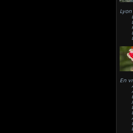
Lyon 
En v