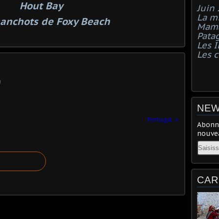
Hout Bay
Juin
La mi
anchots de Foxy Beach
Mama
Pata
Les I
Les 
NEW
Portugal
Abonne
nouvea
Email
CAR