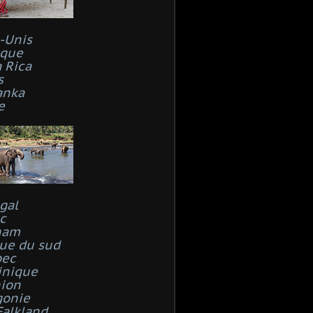
s-Unis
que
 Rica
s
anka
e
gal
c
nam
que du sud
bec
inique
ion
gonie
Falkland