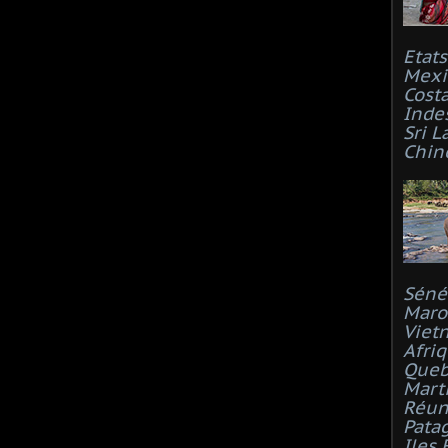
Etat
Mexi
Costa
Inde
Sri L
Chin
Séné
Maro
Viet
Afri
Que
Mart
Réun
Pata
Iles 