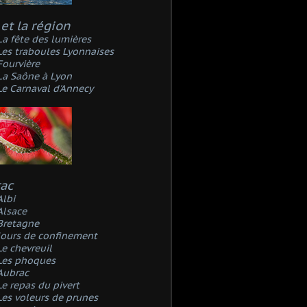
et la région
La fête des lumières
Les traboules Lyonnaises
Fourvière
La Saône à Lyon
Le Carnaval d'Annecy
rac
Albi
Alsace
Bretagne
Jours de confinement
Le chevreuil
Les phoques
Aubrac
Le repas du pivert
Les voleurs de prunes