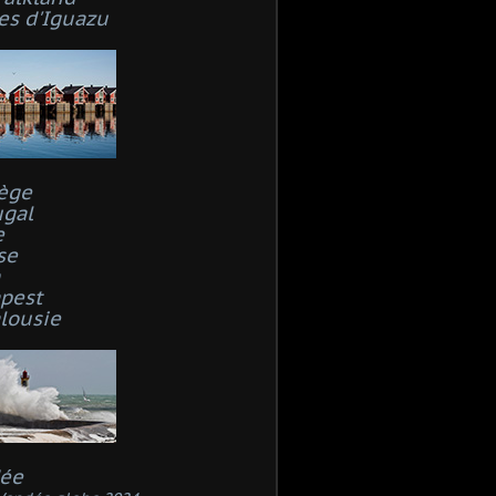
es d'Iguazu
ège
ugal
e
se
n
pest
lousie
ée