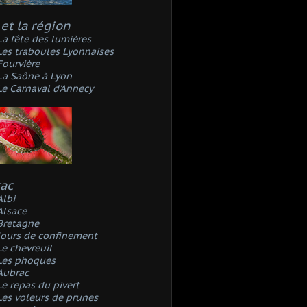
et la région
La fête des lumières
Les traboules Lyonnaises
Fourvière
La Saône à Lyon
Le Carnaval d'Annecy
rac
Albi
Alsace
Bretagne
Jours de confinement
Le chevreuil
Les phoques
Aubrac
Le repas du pivert
Les voleurs de prunes