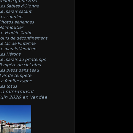
Vendée globe 2024
Les Sables d'Olonne
Le marais salant
Les sauniers
Photos aériennes
Noirmoutier
Le Vendée Globe
Jours de déconfinement
Le lac de Finfarine
Le marais Vendéen
Les Hérons
Le marais au printemps
Tempête de ciel bleu
Les pieds dans l'eau
Avis de tempête
La famille cygne
Les lotus
La mini-transat
Juin 2026 en Vendée