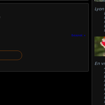
Lyon 
Beauval
En v