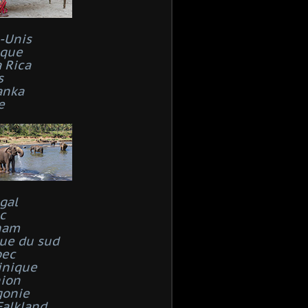
s-Unis
que
 Rica
s
anka
e
gal
c
nam
que du sud
bec
inique
ion
gonie
Falkland