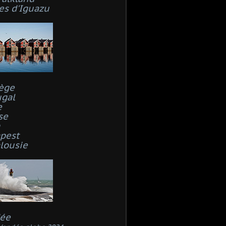
es d'Iguazu
ège
ugal
e
se
n
pest
lousie
ée