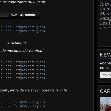
 plus importante du Gujarat
Juin
La mi
Mama
Pata
Les I
Les 
Jami Masjid
nde mosquée du vendredi
NEW
Abonne
nouvea
Email
uré , arbre de vie et symbole de la ville.
CAR