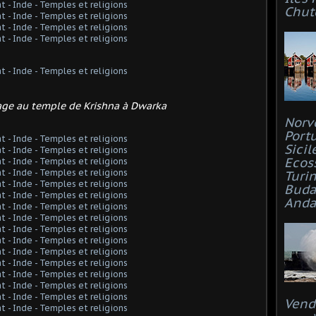
Chut
age au temple de Krishna à Dwarka
Norv
Port
Sicil
Ecos
Turi
Buda
Anda
Vend