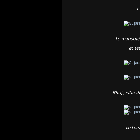
L
Le mausolé
et l
Bhuj , ville 
Le tem