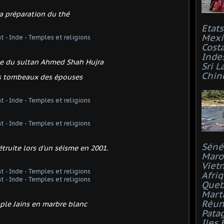
a préparation du thé
Etat
Mexi
Costa
Inde
e du sultan Ahmed Shah Hujra
Sri L
Chin
es tombeaux des épouses
Séné
détruite lors d'un séisme en 2001.
Maro
Viet
Afri
Que
Mart
Réun
ple Jains en marbre blanc
Pata
Iles 