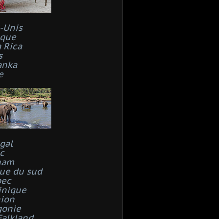
s-Unis
que
 Rica
s
anka
e
gal
c
nam
que du sud
bec
inique
ion
gonie
Falkland