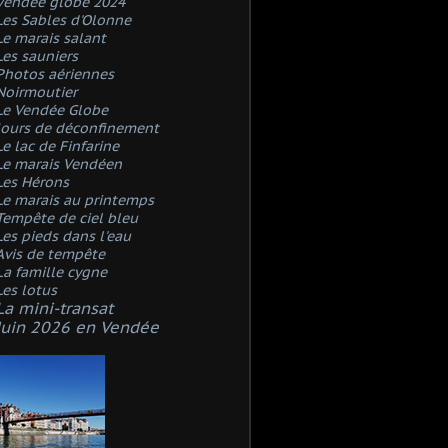
Vendée globe 2024
Les Sables d'Olonne
Le marais salant
Les sauniers
Photos aériennes
Noirmoutier
Le Vendée Globe
Jours de déconfinement
Le lac de Finfarine
Le marais Vendéen
Les Hérons
Le marais au printemps
Tempête de ciel bleu
Les pieds dans l'eau
Avis de tempête
La famille cygne
Les lotus
La mini-transat
Juin 2026 en Vendée