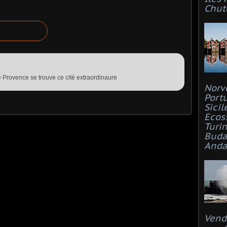
Chut
 Provence se trouve ce cité extraordinaure
Norv
Port
Sicil
Ecos
Turi
Buda
Anda
Vend