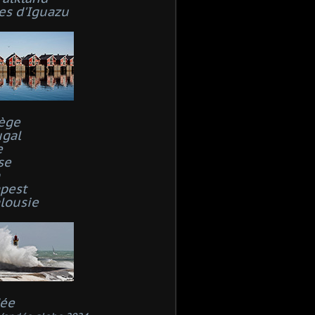
es d'Iguazu
ège
ugal
e
se
n
pest
lousie
ée