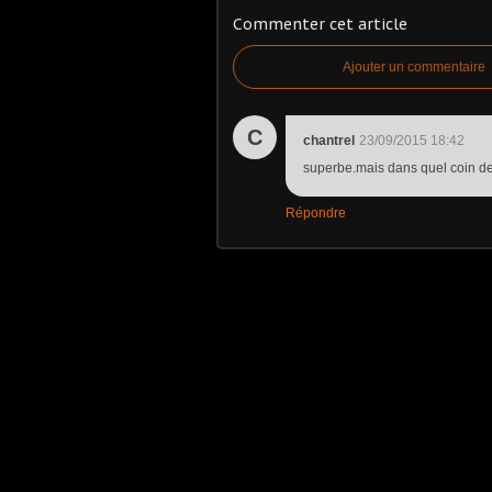
Commenter cet article
Ajouter un commentaire
C
chantrel
23/09/2015 18:42
superbe.mais dans quel coin de
Répondre