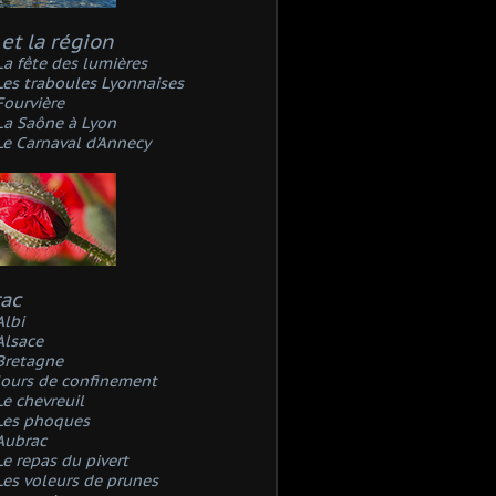
et la région
La fête des lumières
Les traboules Lyonnaises
Fourvière
La Saône à Lyon
Le Carnaval d'Annecy
rac
Albi
Alsace
Bretagne
Jours de confinement
Le chevreuil
Les phoques
Aubrac
Le repas du pivert
Les voleurs de prunes