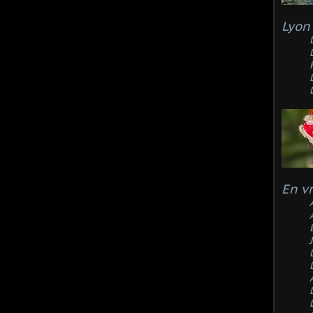
Lyon 
En v