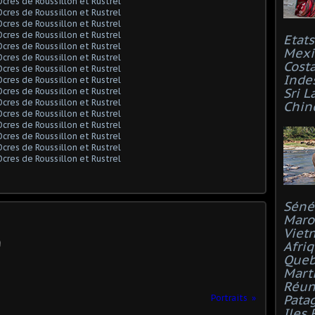
Etat
Mexi
Costa
Inde
Sri L
Chin
Séné
Maro
Viet
Afri
Que
Mart
Réun
Pata
Portraits
Iles 