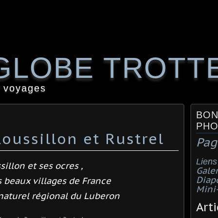
GLOBE TROTT
 voyages
BON
PHO
oussillon et Rustrel
Pag
Liens
sillon et ses ocres ,
Galer
Diap
s beaux villages de France
Mini
 naturel régional du Luberon
Arti