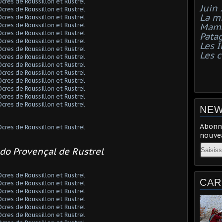
Juin
La mi
Mama
Pata
Les I
Les 
NEW
Abonne
nouvea
Email
ado Provençal de Rustrel
CAR