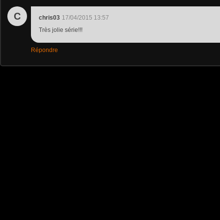
C
chris03
17/04/2015 13:57
Très jolie série!!!
Répondre