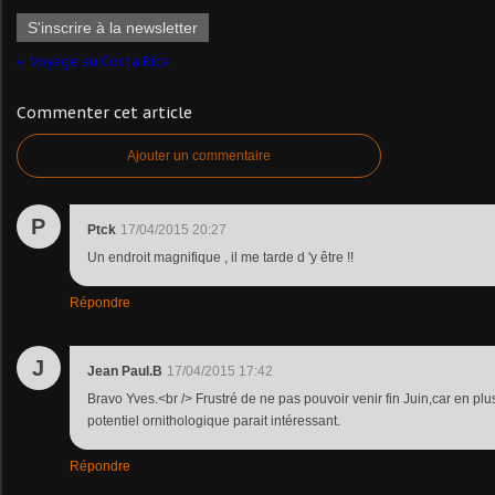
S'inscrire à la newsletter
Voyage au Costa Rica
Commenter cet article
Ajouter un commentaire
P
Ptck
17/04/2015 20:27
Un endroit magnifique , il me tarde d 'y être !!
Répondre
J
Jean Paul.B
17/04/2015 17:42
Bravo Yves.<br /> Frustré de ne pas pouvoir venir fin Juin,car en plu
potentiel ornithologique parait intéressant.
Répondre