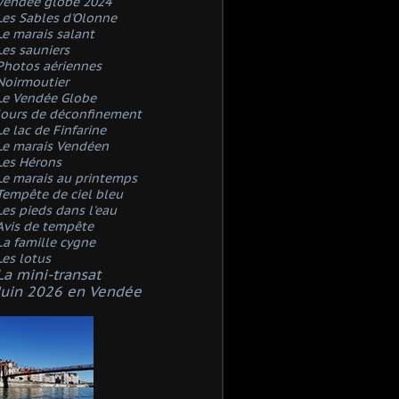
Vendée globe 2024
Les Sables d'Olonne
Le marais salant
Les sauniers
Photos aériennes
Noirmoutier
Le Vendée Globe
Jours de déconfinement
Le lac de Finfarine
Le marais Vendéen
Les Hérons
Le marais au printemps
Tempête de ciel bleu
Les pieds dans l'eau
Avis de tempête
La famille cygne
Les lotus
La mini-transat
Juin 2026 en Vendée