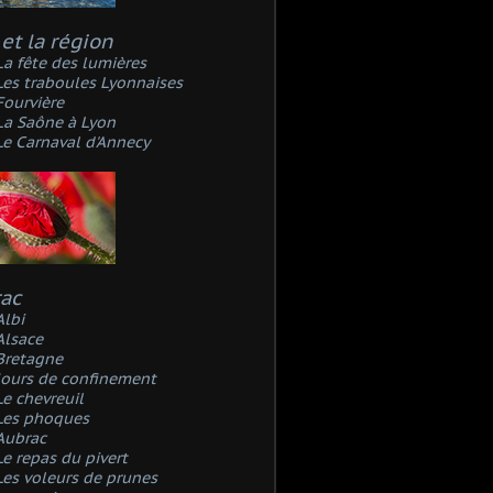
et la région
La fête des lumières
Les traboules Lyonnaises
Fourvière
La Saône à Lyon
Le Carnaval d'Annecy
rac
Albi
Alsace
Bretagne
Jours de confinement
Le chevreuil
Les phoques
Aubrac
Le repas du pivert
Les voleurs de prunes