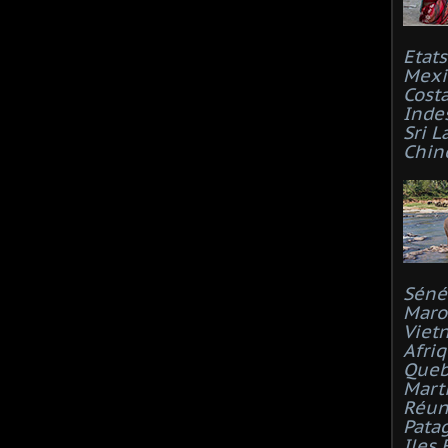
Etat
Mexi
Costa
Inde
Sri L
Chin
Séné
Maro
Viet
Afri
Que
Mart
Réun
Pata
Iles 