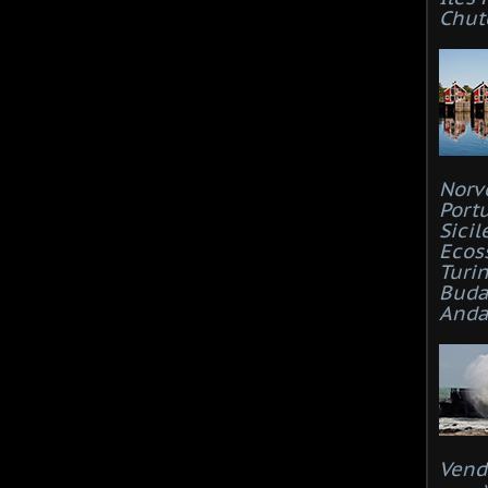
Chut
Norv
Port
Sicil
Ecos
Turi
Buda
Anda
Vend