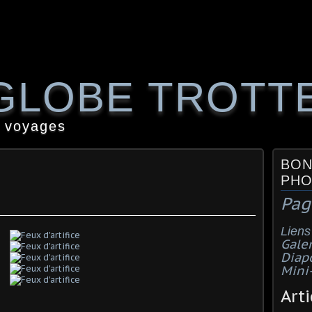
GLOBE TROTT
 voyages
BON
PHO
e
Pag
Liens
Galer
Diap
Mini
Arti