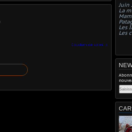
Juin
La mi
Mama
Pata
Les I
Les 
Couchers de soleil
NEW
Abonne
nouvea
Email
CAR