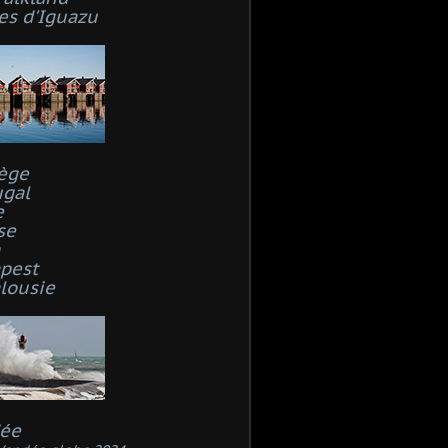
es d'Iguazu
ège
ugal
e
se
n
pest
lousie
ée