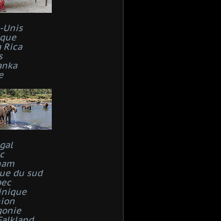
s-Unis
que
 Rica
s
anka
e
gal
c
nam
que du sud
bec
inique
ion
gonie
Falkland