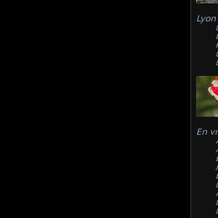
Lyon 
En v